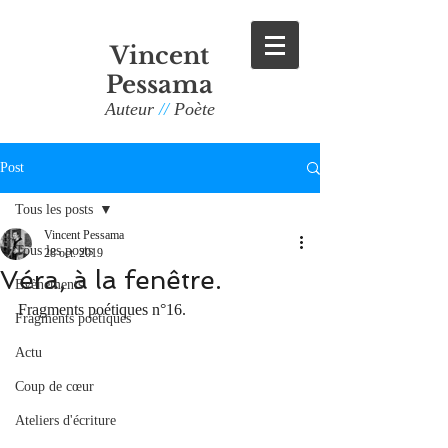
Vincent
Pessama
Auteur
//
Poète
Post
Tous les posts
Vincent Pessama
Tous les posts
28 oct. 2019
Véra, à la fenêtre.
Evènements
Fragments poétiques n°16.
Fragments poétiques
Actu
Coup de cœur
Ateliers d'écriture