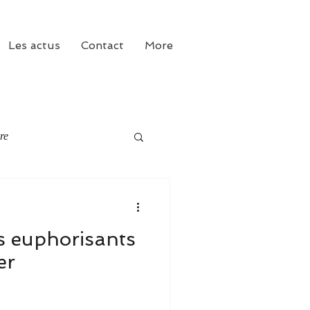
Les actus
Contact
More
ure
s euphorisants
er