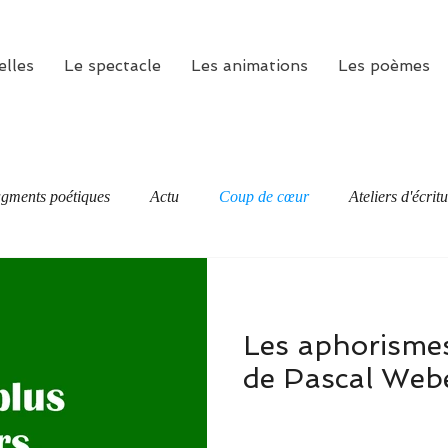
elles
Le spectacle
Les animations
Les poèmes
gments poétiques
Actu
Coup de cœur
Ateliers d'écrit
Les aphorisme
de Pascal Web