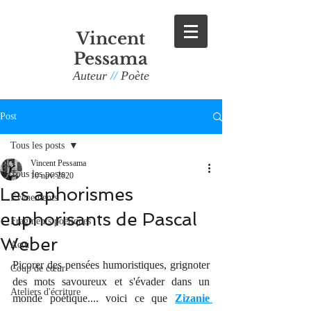
Vincent
Pessama
Auteur
//
Poète
Post
Tous les posts
Vincent Pessama
Tous les posts
10 nov. 2020
Les aphorismes
Evènements
euphorisants de Pascal
Fragments poétiques
Weber
Actu
Picorer des pensées humoristiques, grignoter 
Coup de cœur
des mots savoureux et s'évader dans un 
Ateliers d'écriture
monde poétique.... voici ce que 
Zizanie 