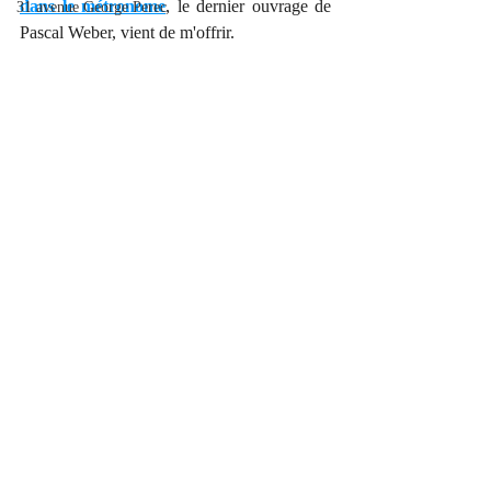
dans le métronome
, le dernier ouvrage de 
31 avenue George Perec
Pascal Weber, vient de m'offrir. 