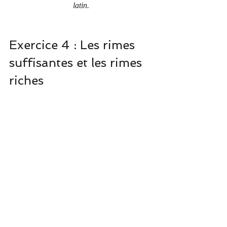
latin.
Exercice 4 : Les rimes 
suffisantes et les rimes 
riches
Les rimes suffisantes et les rimes riches sont 
plus complètes, elles comportent 2 ou 3 
syllabes en commun.
Exemple : na
ture
 et aven
ture / 
univer
selle
et rui
sselle
.
Après avoir réalisé une collecte de rimes 
suffisantes et riches, les participantes 
devaient écrire en 
15 minutes
, 
8 vers
 en 