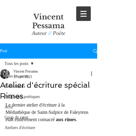
Vincent
Pessama
Auteur
//
Poète
Post
Tous les posts
Vincent Pessama
Tous les posts
17 nov. 2021
Atelier d'écriture spécial
Evènements
Rimes
Fragments poétiques
Le dernier atelier d'écriture à la 
Actu
Médiathèque de Saint-Sulpice de Faleyrens 
Coup de cœur
était entièrement consacré 
aux rimes
.
Ateliers d'écriture