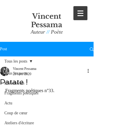
Vincent
Pessama
Auteur
//
Poète
Post
Tous les posts
Vincent Pessama
Tous les posts
23 févr. 2020
Patate !
Evènements
Fragments poétiques n°33.
Fragments poétiques
Actu
Coup de cœur
Ateliers d'écriture