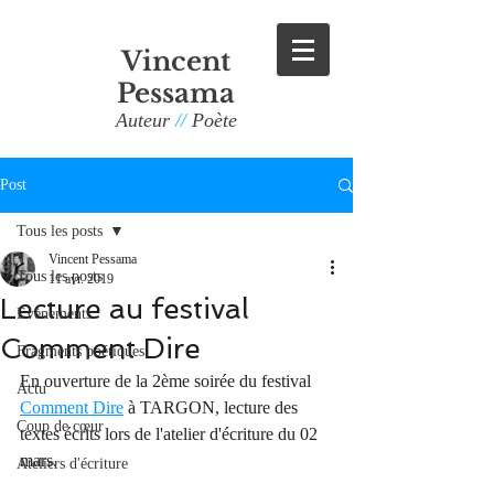
Vincent
Pessama
Auteur
//
Poète
Post
Tous les posts
Vincent Pessama
Tous les posts
11 avr. 2019
Lecture au festival
Evènements
Comment Dire
Fragments poétiques
En ouverture de la 2ème soirée du festival 
Actu
Comment Dire
 à TARGON, lecture des 
Coup de cœur
textes écrits lors de l'atelier d'écriture du 02 
mars.
Ateliers d'écriture